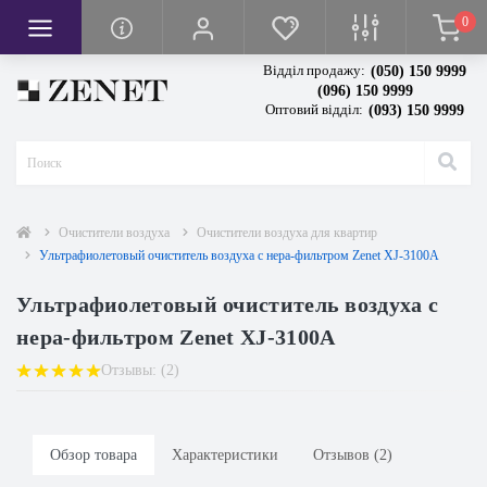
0
мплексы
реватели
а
ха
и
Відділ продажу:
(050) 150 9999
 квартир
духа
догревом
еры
улировкой высоты
ажеры
(096) 150 9999
Оптовий відділ:
(093) 150 9999
втомобиль
оздуха
е кресла
одогревом
олы
ры
 холодильников
тели воздуха
сла
Очистители воздуха
Очистители воздуха для квартир
Ультрафиолетовый очиститель воздуха с нера-фильтром Zenet XJ-3100A
Ультрафиолетовый очиститель воздуха с
нера-фильтром Zenet XJ-3100A
Отзывы: (2)
м
Обзор товара
Характеристики
Отзывов (2)
м