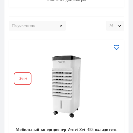
м
ы (массажные пистолеты)
м
ли
-26%
Мобильный кондиционер Zenet Zet-483 охладитель