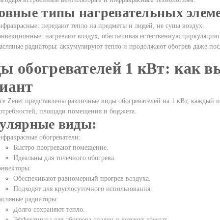
овные типы нагревательных элеме
фракрасные: передают тепло на предметы и людей, не суша воздух.
нвекционные: нагревают воздух, обеспечивая естественную циркуляцию
асляные радиаторы: аккумулируют тепло и продолжают обогрев даже пос
ы обогревателей 1 кВт: как 
иант
ге Zenet представлены различные виды обогревателей на 1 кВт, каждый и
отребностей, площади помещения и бюджета.
улярные виды:
нфракрасные обогреватели:
Быстро прогревают помещение.
Идеальны для точечного обогрева.
онвекторы:
Обеспечивают равномерный прогрев воздуха.
Подходят для круглосуточного использования.
асляные радиаторы:
Долго сохраняют тепло.
Эффективны для обогрева спален и детских комнат.