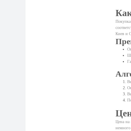
Как
Покупка 
соответс
Киев и О
Пре
Оп
Ш
Га
Алг
Вы
Оф
В
По
Цен
Цена на 
немного