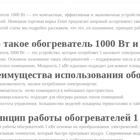
атели 1000 Вт — это компактные, эффективные и экономичные устройств
й. Немецкая торговая марка Zenet предлагает широкий ассортимент так
этой статье мы подробно расскажем, что это, их назначение, принцип ра
.
 такое обогреватель 1000 Вт и
тель 1000 Вт — это устройство, которое потребляет 1 киловатт электро
ии. Основное назначение таких обогревателей — поддержание тепла в к
еских помещениях. Мощность 1 кВт идеально подходит для комнат площа
имущества использования обог
ономичность: низкое потребление электроэнергии.
мпактность: легко помещаются в небольших пространствах.
иверсальность: подходят для обогрева разных типов помещений.
ростота управления: большинство моделей оснащены термостатами и тай
нцип работы обогревателей 1
работы обогревателей 1 кВт основан на преобразовании электрической 
ельным элементом, который быстро прогревает воздух. Современные мод
лагодаря встроенным вентиляторам и инфракрасным технологиям.