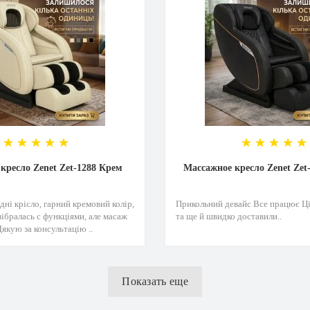
кресло Zenet Zet-1288 Крем
Массажное кресло Zenet Zet
ні крісло, гарний кремовий колір,
Прикольний девайс Все працює Ці
ібралась с функціями, але масаж
та ще й швидко доставили..
якую за консультацію ..
Показать еще