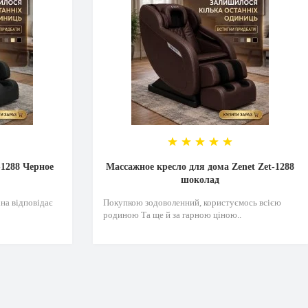
-1288 Черное
Массажное кресло для дома Zenet Zet-1288
шоколад
на відповідає
Покупкою зодоволенний, користуємось всією
родиною Та ще й за гарною ціною..