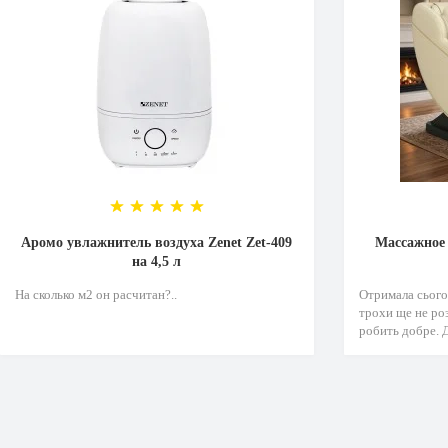
Аромо увлажнитель воздуха Zenet Zet-409
Массажное 
на 4,5 л
На сколько м2 он расчитан?..
Отримала сьогод
трохи ще не роз
робить добре. Д