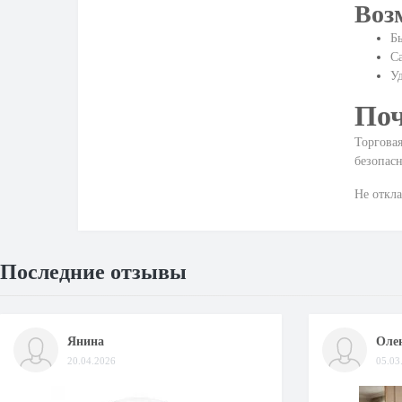
Воз
Бы
Са
Уд
Поч
Торговая
безопасн
Не откла
Последние отзывы
Янина
Оле
20.04.2026
05.03