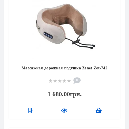
м
ы (массажные пистолеты)
м
ли
Массажная дорожная подушка Zenet Zet-742
0
1 680.00грн.