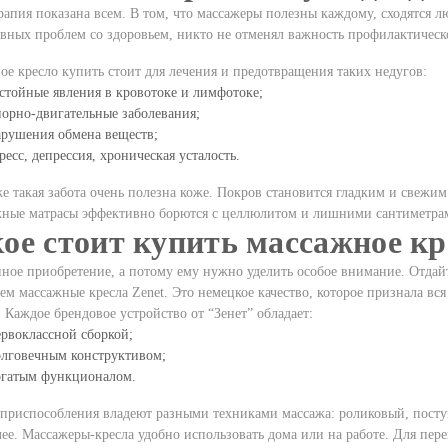
рапия показана всем. В том, что
массажеры
полезны каждому, сходятся л
явных проблем со здоровьем, никто не отменял важность профилактическо
е кресло купить стоит для лечения и предотвращения таких недугов:
стойные явления в кровотоке и лимфотоке;
орно-двигательные заболевания;
арушения обмена веществ;
ресс, депрессия, хроническая усталость.
е такая забота очень полезна коже. Покров становится гладким и свежи
жные матрасы
эффективно борются с целлюлитом и лишними сантиметрам
ое стоит купить массажное кр
пное приобретение, а потому ему нужно уделить особое внимание. Отда
ем массажные кресла Zenet. Это немецкое качество, которое признала вс
 Каждое брендовое устройство от “Зенет” обладает:
рвоклассной сборкой;
олговечным конструктивом;
огатым функционалом.
приспособления владеют разными техниками массажа: роликовый, пос
лее. Массажеры-кресла удобно использовать дома или на работе. Для пер