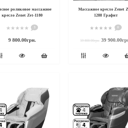
сное роликовое массажное
Массажное кресло Zenet Z
кресло Zenet Zet-1180
1288 Графит
3
0
9 800.00грн.
39 900.00гр
59 800.00грн.