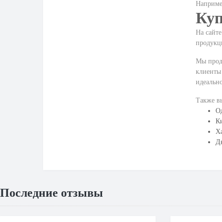
Наприм
Куп
На сайт
продукци
Мы прода
клиенты 
идеально
Также в
Од
Ки
Ха
Дн
Последние отзывы