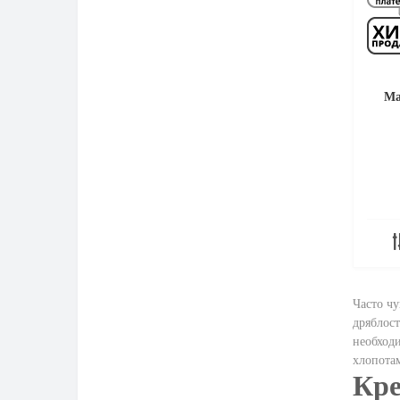
Ма
Часто чу
дряблост
необходи
хлопотам
Кре