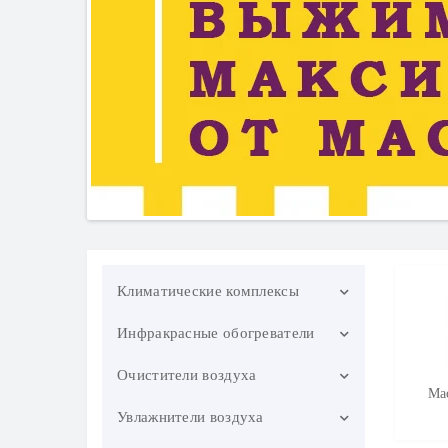
Климатические комплексы
Инфракрасные обогреватели
Мини-кондиционеры
Очистители воздуха
Конвекторы
Ма
Обогреватели 1000 Вт
Увлажнители воздуха
Очистители воздуха для квартир