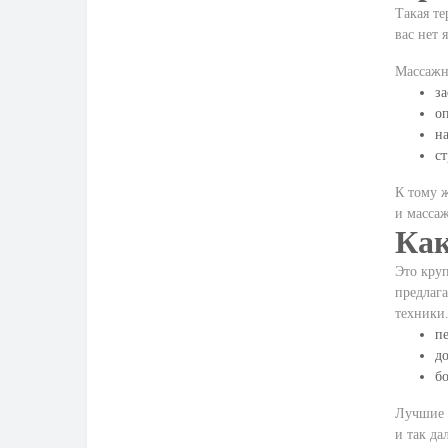
Такая те
вас нет 
Массажно
за
оп
н
ст
К тому ж
и
масса
Как
Это кру
предлага
техники.
пе
д
б
Лучшие 
и так да