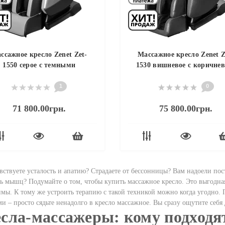
ссажное кресло Zenet Zet-
Массажное кресло Zenet Z
1550 серое с темными
1530 вишневое с коричне
вставками
1
0
71 800.00грн.
75 800.00грн.
вствуете усталость и апатию? Страдаете от бессонницы? Вам надоели пос
ь мышц? Подумайте о том, чтобы купить массажное кресло. Это выгодная
мы. К тому же устроить терапию с такой техникой можно когда угодно. 
и – просто сядьте ненадолго в кресло массажное. Вы сразу ощутите себя
сла-массажеры: кому подходя