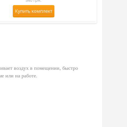
540 грн.
обог
Купить комплект
шивает воздух в помещении, быстро
ме или на работе.