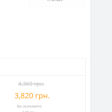
Вместе д
Ваш
4,360 грн.
3,820 грн.
Вы экономите:
Инф