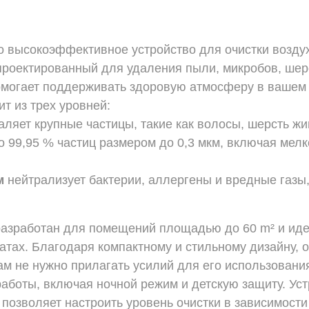
 высокоэффективное устройство для очистки возд
роектированный для удаления пыли, микробов, шер
омогает поддерживать здоровую атмосферу в вашем
т из трех уровней:
аляет крупные частицы, такие как волосы, шерсть ж
 99,95 % частиц размером до 0,3 мкм, включая мел
м
нейтрализует бактерии, аллергены и вредные газы,
азработан для помещений площадью до 60 m² и иде
тах. Благодаря компактному и стильному дизайну, о
ам не нужно прилагать усилий для его использован
работы, включая ночной режим и детскую защиту. Ус
о позволяет настроить уровень очистки в зависимост