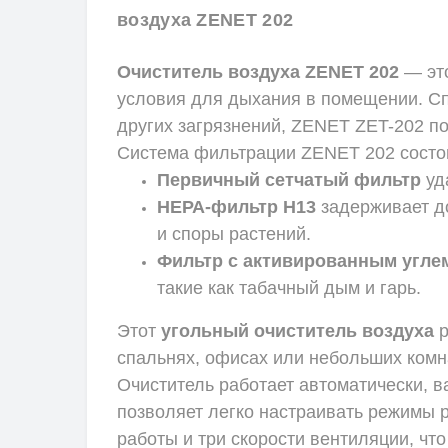
воздуха ZENET 202
Очиститель воздуха ZENET 202
— это
условия для дыхания в помещении. Сп
других загрязнений, ZENET ZET-202 п
Система фильтрации ZENET 202 состои
Первичный сетчатый фильтр
уд
НЕРА-фильтр H13
задерживает до
и споры растений.
Фильтр с активированным угле
такие как табачный дым и гарь.
Этот
угольный очиститель воздуха
р
спальнях, офисах или небольших комна
Очиститель работает автоматически, в
позволяет легко настраивать режимы 
работы и три скорости вентиляции, чт