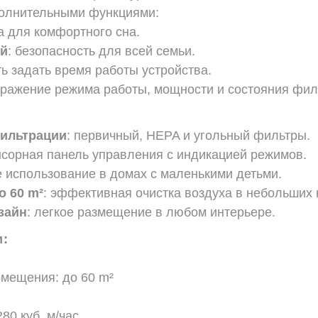
олнительными функциями:
а для комфортного сна.
ей
: безопасность для всей семьи.
ть задать время работы устройства.
бражение режима работы, мощности и состояния фил
фильтрации
: первичный, HEPA и угольный фильтры.
нсорная панель управления с индикацией режимов.
е использование в домах с маленькими детьми.
до
60 m²
: эффективная очистка воздуха в небольших 
зайн
: легкое размещение в любом интерьере.
и:
мещения: до 60 m²
80 куб. м/час