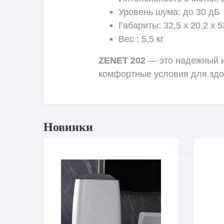
Уровень шума: до 30 дБ
Габариты: 32,5 х 20,2 х 5
Вес : 5,5 кг
ZENET 202
— это надежный и
комфортные условия для здо
Новинки