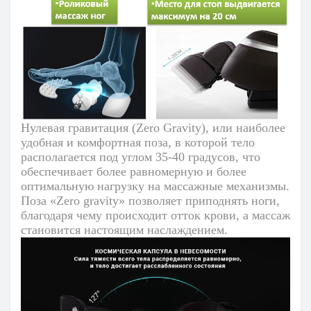
Нулевая гравитация (Zero Gravity)
, или наиболее
удобная и комфортная поза, в которой тело
располагается под углом 35-40 градусов, что
обеспечивает более равномерную и более
оптимальную нагрузку на массажные механизмы.
Поза «Zero gravity» позволяет приподнять ноги,
благодаря чему происходит отток крови, а массаж
становится настоящим наслаждением.