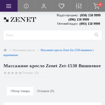
0
мплексы
реватели
а
ха
и
Відділ продажу:
(050) 150 9999
 квартир
духа
догревом
еры
улировкой высоты
ажеры
(096) 150 9999
Оптовий відділ:
(093) 150 9999
втомобиль
оздуха
е кресла
одогревом
олы
ры
 холодильников
тели воздуха
сла
Массажные кресла
Массажное кресло Zenet Zet-1530 вишневое с
коричневым
Массажное кресло Zenet Zet-1530 Вишневое
Отзывы: (0)
м
Обзор товара
Отзывов (0)
м