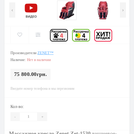
‹
›
Производители
ZENET™
Наличие:
Нет в наличии
75 800.00грн.
Введите номер телефона и мы перезвоним
Кол-во:
-
+
Массажное кресло
Zenet Zet-
1530
вишневое
-