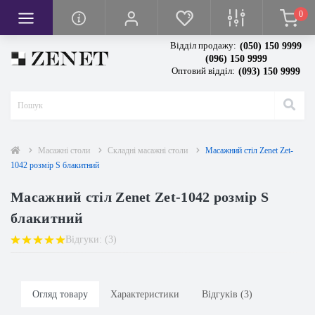
0
кси
вачі
я
Відділ продажу:
(050) 150 9999
тря
сла
ванням висоти
(096) 150 9999
Оптовий відділ:
(093) 150 9999
повітря
тря
івом
грівом
и
олодильної камери
чі повітря
Масажні столи
Складні масажні столи
Масажний стіл Zenet Zet-
1042 розмір S блакитний
Масажний стіл Zenet Zet-1042 розмір S
блакитний
Відгуки: (3)
Огляд товару
Характеристики
Відгуків (3)