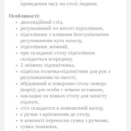
проведення часу на столі людини.
Особливості:
двосекційний стіл,
регульований по висоті підголівник,
підголівник з плавним безступінчатим
регулюванням кута нахилу,
підголівник знімний,
при складанні столу підголівник
складається всередину,
2 знімних підлокітника,
підвісна поличка-підлокітник для рук з
регулюванням по висоті,
вбудований в поверхню столу люверс
(виріз) для особи c м'якою вставкою,
накладки на ніжках столу для захисту
підлоги,
стіл складаєтся в компактний валізу,
є ручки з кріпленням до столу,
в комлекті переносна сумка з ручками,
сумка тканинна,