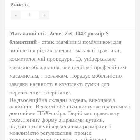
Кількість:
-
+
Масажний стіл Zenet Zet-1042 розмір S
блакитний
- стане відмінним помічником для
вирішення різних завдань: масажні практики,
косметологічні процедури. Це універсальне
масажне обладнання, яке підійде і професійним
масажистам, і новачкам. Порадує мобільністю,
завдяки наявності в комплекті сумки для
перенесення і зберігання.
Це двосекційна складна модель, виконана з
алюмінію. В якості оббивки виступає практична і
довговічна ПВХ-шкіра. Виріб має правильну
геометричну форму з прямими кутами,
відрізняється універсальними розмірами і
можливістю регулювання, процес
транспортування обіцяє стати найменш