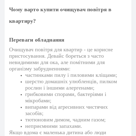
Чому варто купити очищувач повітря в
квартиру?
Переваги обладнання
Очищувач повітря
для квартир - це корисне
пристосування. Девайс бореться з часто
невидимими для ока, але помітними для
організму забрудненнями:
частинками пилу і пиловими кліщами;
шерстю домашніх улюбленців, пилком
рослин і іншими алергенами;
грибковими спорами, бактеріями і
мікробами;
випарами від агресивних чистячих
засобів;
тютюновим димом, чадним газом;
неприємними запахами.
Якщо вдома є маленька дитина або люди