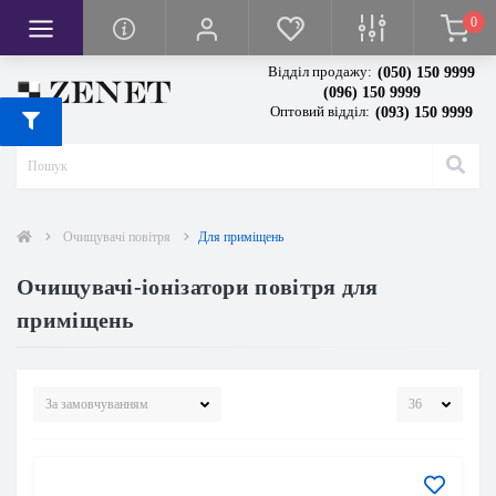
0
кси
вачі
я
Відділ продажу:
(050) 150 9999
тря
сла
ванням висоти
(096) 150 9999
Оптовий відділ:
(093) 150 9999
повітря
тря
івом
грівом
и
олодильної камери
чі повітря
Очищувачі повітря
Для приміщень
Очищувачі-іонізатори повітря для
приміщень