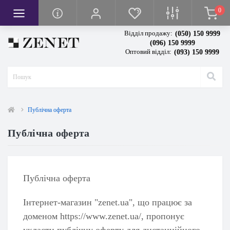
0
кси
вачі
я
Відділ продажу:
(050) 150 9999
тря
сла
ванням висоти
(096) 150 9999
Оптовий відділ:
(093) 150 9999
повітря
тря
івом
грівом
и
олодильної камери
чі повітря
Публічна оферта
Публічна оферта
Публічна оферта
Інтернет-магазин "zenet.ua", що працює за
доменом https://www.zenet.ua/, пропонує