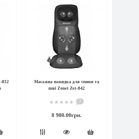
-832
Масажна накидка для спини та
ю
шиї Zenet Zet-842
7
8 980.00грн.