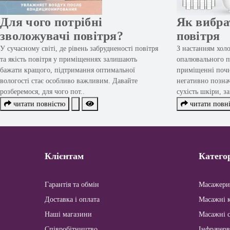
Для чого потрібні
Як вибра
зволожувачі повітря?
повітря
У сучасному світі, де рівень забрудненості повітря
З настанням холо
та якість повітря у приміщеннях залишають
опалювального пе
бажати кращого, підтримання оптимальної
приміщенні почи
вологості стає особливо важливим. Давайте
негативно познач
розберемося, для чого пот..
сухість шкіри, за
читати повністю
читати повн
Клієнтам
Категор
Гарантія та обмін
Масажери
Доставка і оплата
Масажні к
Наші магазини
Масажні 
Співробітництво
Інфрачерв