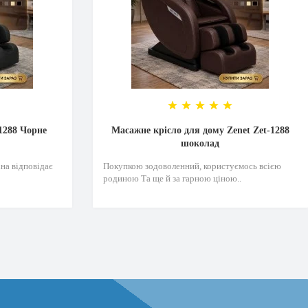
1288 Чорне
Масажне крісло для дому Zenet Zet-1288
шоколад
на відповідає
Покупкою зодоволенний, користуємось всією
родиною Та ще й за гарною ціною..