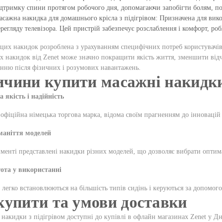
дтримку спини протягом робочого дня, допомагаючи запобігти болям, по
сажна накидка для домашнього крісла з підігрівом: Призначена для вико
регляду телевізора. Цей пристрій забезпечує розслаблення і комфорт, р
цих накидок розроблена з урахуванням специфічних потреб користувачів 
 накидок від Zenet може значно покращити якість життя, зменшити від
нню після фізичних і розумових навантажень.
чини купити масажні накидки 
а якість і надійність
офіційна німецька торгова марка, відома своїм прагненням до інновацій і
оманіття моделей
менті представлені накидки різних моделей, що дозволяє вибрати оптимал
тота у використанні
легко встановлюються на більшість типів сидінь і керуються за допомого
купити та умови доставки
накидки з підігрівом доступні до купівлі в офлайн магазинах Zenet у Дні