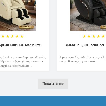
рісло Zenet Zet-1288 Крем
Масажне крісло Zenet Zet-
ні крісло, гарний кремовий колір,
Прикольний девайс Все працює Ці
ібралась с функціями, але масаж
та ще й швидко доставили..
якую за консультацію ..
Показати ще