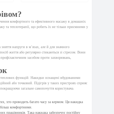
рівом?
печення комфортного та ефективного масажу в домашніх
ажу та теплотерапії, що робить їх не тільки приємними у
зняття напруги в м’язах, але й для значного
посіб життя або регулярно стикаються зі стресом. Вони
и профілактичним засобом проти захворювань,
ок
і теплових функцій. Накидки оснащені вбудованими
ійний або точковий. Підігрів у таких пристроях сприяє
покращуючи загальне самопочуття користувача.
тих, хто проводить багато часу за кермом. Ця накидка
і більш комфортними.
сних працівників. Така накидка забезпечує постійну