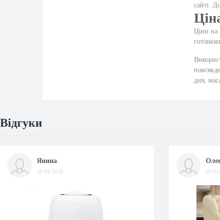
сайті. Д
Цін
Ціни на 
готівков
Використ
повсякде
дня, мас
Відгуки
Янина
Оле
20.04.2026
05.03