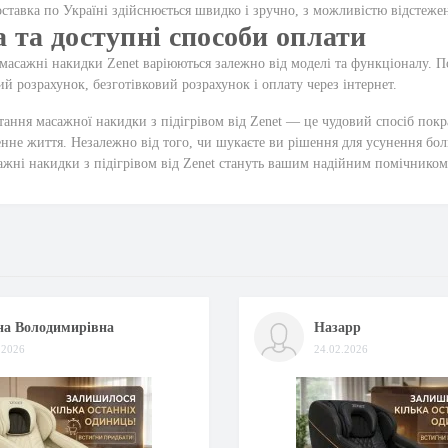
оставка по Україні здійснюється швидко і зручно, з можливістю відстеже
а та доступні способи оплати
масажні накидки Zenet варіюються залежно від моделі та функціоналу. 
ий розрахунок, безготівковий розрахунок і оплату через інтернет.
ання масажної накидки з підігрівом від Zenet — це чудовий спосіб покр
нне життя. Незалежно від того, чи шукаєте ви рішення для усунення бол
ажні накидки з підігрівом від Zenet стануть вашим надійним помічником
на Володимирівна
Назарр
.2026
24.02.2026