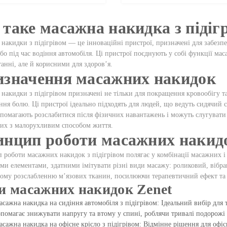
таке масажна накидка з підіг
накидки з підігрівом — це інноваційні пристрої, призначені для забез
бо під час водіння автомобіля. Ці пристрої поєднують у собі функції мас
анні, але й корисними для здоров’я.
значення масажних накидок
накидки з підігрівом призначені не тільки для покращення кровообігу та 
ня болю. Ці пристрої ідеально підходять для людей, що ведуть сидячий с
помагають розслабитися після фізичних навантажень і можуть слугуват
них з малорухливим способом життя.
нцип роботи масажних накид
роботи масажних накидок з підігрівом полягає у комбінації масажних 
и елементами, здатними імітувати різні види масажу: роликовий, вібрац
ому розслабленню м’язових тканин, посилюючи терапевтичний ефект та 
и масажних накидок Zenet
сажна накидка на сидіння автомобіля з підігрівом: Ідеальний вибір для 
помагає знижувати напругу та втому у спині, роблячи тривалі подорож
сажна накидка на офісне крісло з підігрівом: Відмінне рішення для офі