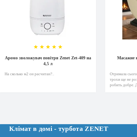
Аромо зволожувач повітря Zenet Zet-409 на
Масажне к
4,5 л
На сколько м2 он расчитан?..
Отримала сьогод
трохи ще не роз
робить добре. Д
Клімат в домi - турбота ZENET