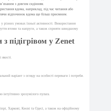
в’язаним з довгим сидінням.
ристання вдома, наприклад, під час читання або
облячи відпочинок вдома ще більш приємним.
у різних умовах їхньої активності. Використання
чуття втоми та напруги, а також сприяти швидшому
з підігрівом у Zenet
 якості.
ьний варіант з огляду на особисті переваги і потреби.
ю інтуїтивно зрозумілого пульта.
прі, Харкові, Києві та Одесі, а також на офіційному