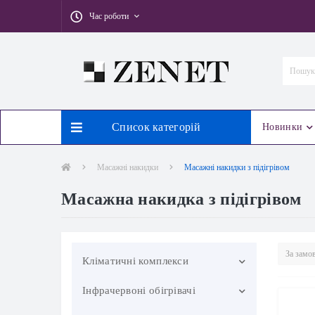
Час роботи
Список категорій
Новинки
Масажні накидки
Масажні накидки з підігрівом
Масажна накидка з підігрівом
Кліматичні комплекси
Інфрачервоні обігрівачі
Міні-кондиціонери