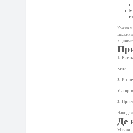
пі
Ма
пе
Кожна з 
масажних
відновле
При
1. Висок
Zenet — 
2. Різн
У асорти
3. Прос
Накидки 
Де 
Масажні 