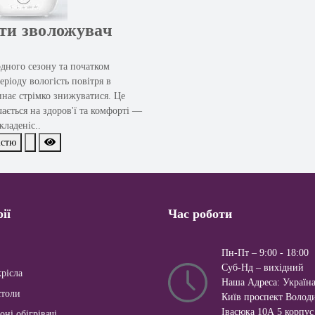
ти зволожувач
дного сезону та початком
ріоду вологість повітря в
нає стрімко знижуватися. Це
ається на здоров'ї та комфорті —
кладеніс..
істю
ії
Час роботи
Пн-Пт – 9:00 - 18:00
Суб-Нд – вихiдний
рісла
Наша Адреса: Україна
столи
Київ проспект Волод
Івасюка 10А 5 корпус
оні обігрівачі