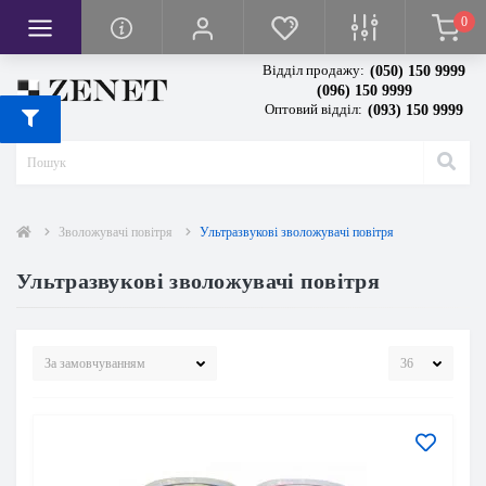
0
кси
вачі
я
Відділ продажу:
(050) 150 9999
тря
сла
ванням висоти
(096) 150 9999
Оптовий відділ:
(093) 150 9999
повітря
тря
івом
грівом
и
олодильної камери
чі повітря
Зволожувачі повітря
Ультразвукові зволожувачі повітря
Ультразвукові зволожувачі повітря