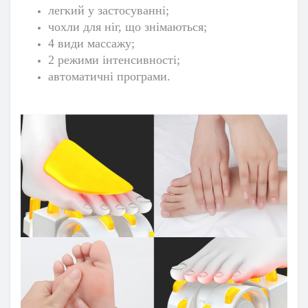
легкий у застосуванні;
чохли для ніг, що знімаються;
4 види массажу;
2 режими інтенсивності;
автоматичні програми.