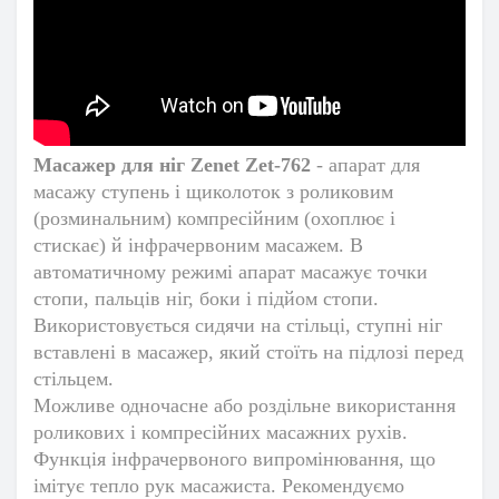
Масажер для ніг Zenet Zet-762
- апарат для
масажу ступень і щиколоток з роликовим
(розминальним) компресійним (охоплює і
стискає) й інфрачервоним масажем. В
автоматичному режимі апарат масажує точки
стопи, пальців ніг, боки і підйом стопи.
Використовується сидячи на стільці, ступні ніг
вставлені в масажер, який стоїть на підлозі перед
стільцем.
Можливе одночасне або роздільне використання
роликових і компресійних масажних рухів.
Функція інфрачервоного випромінювання, що
імітує тепло рук масажиста.
Рекомендуємо