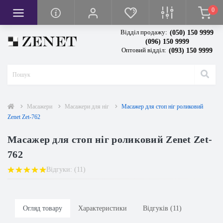
0
кси
вачі
я
Відділ продажу:
(050) 150 9999
тря
сла
ванням висоти
(096) 150 9999
Оптовий відділ:
(093) 150 9999
повітря
тря
івом
грівом
и
олодильної камери
чі повітря
Масажери
Масажери для ніг
Масажер для стоп ніг роликовий
Zenet Zet-762
Масажер для стоп ніг роликовий Zenet Zet-
762
Відгуки: (11)
Огляд товару
Характеристики
Відгуків (11)