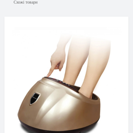
Схожі товари
асажні пістолети)