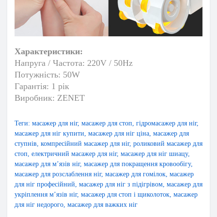
Характеристики:
Напруга / Частота: 220V / 50Hz
Потужність: 50W
Гарантія: 1 рік
Виробник: ZENET
Теги:
масажер для ніг
,
масажер для стоп
,
гідромасажер для ніг
,
масажер для ніг купити
,
масажер для ніг ціна
,
масажер для
ступнів
,
компресійний масажер для ніг
,
роликовий масажер для
стоп
,
електричний масажер для ніг
,
масажер для ніг шиацу
,
масажер для м’язів ніг
,
масажер для покращення кровообігу
,
масажер для розслаблення ніг
,
масажер для гомілок
,
масажер
для ніг професійний
,
масажер для ніг з підігрівом
,
масажер для
укріплення м’язів ніг
,
масажер для стоп і щиколоток
,
масажер
для ніг недорого
,
масажер для важких ніг