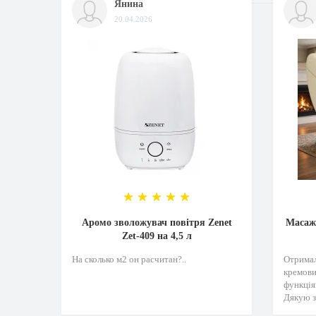
Янина
20.04.2026
Аромо зволожувач повітря Zenet
Масажн
Zet-409 на 4,5 л
На сколько м2 он расчитан?..
Отримал
кремови
функція
Дякую з