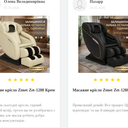
Олена Володимирівна
Назарр
05.03.2026
24.02.2026
е крісло Zenet Zet-1288 Крем
Масажне крісло Zenet Zet-128
а сьогодні крісло, гарний
Прикольний девайс Все працює Ц
й колір, трохи ще не розібралась с
відповідає та ще й швидко достави
ми, але масаж робить добре.
а консультацію ..