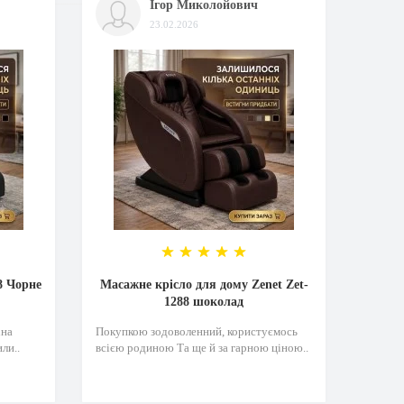
Ігор Миколойович
23.02.2026
8 Чорне
Масажне крісло для дому Zenet Zet-
1288 шоколад
іна
Покупкою зодоволенний, користуємось
ли..
всією родиною Та ще й за гарною ціною..