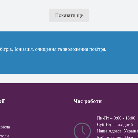
Показати ще
ігрів, Іонізація, очищення та зволоження повітря.
ії
Час роботи
Пн-Пт – 9:00 - 18:00
Суб-Нд – вихiдний
рісла
Наша Адреса: Україна
столи
Київ проспект Волод