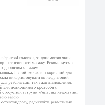
 нефритові головки, за допомогою яких
тор інтенсивності масажу. Рекомендуємо
 оздоровчим масажем.
люка, і в той же час він корисний для
 можна використовувати як нефритовий
ля реабілітації, так і для відновлення.
й для повноцінного кровообігу.
тосується ті групи м'язів, які недоступні
йвою вагою.
 остеохондрозу, радикуліту, ревматизму.