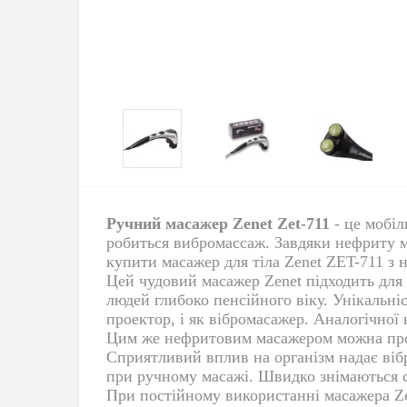
Ручний масажер Zenet Zet-711
- це мобіл
робиться вибромассаж. Завдяки нефриту м
купити масажер для тіла Zenet ZET-711
з 
Цей чудовий масажер Zenet підходить для
людей глибоко пенсійного віку. Унікальн
проектор, і як вібромасажер. Аналогічної 
Цим же нефритовим масажером можна прогр
Сприятливий вплив на організм надає вібр
при ручному масажі. Швидко знімаються с
При постійному використанні масажера Zene