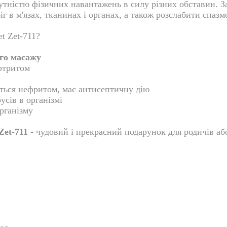
сутністю фізичних навантажень в силу різних обставин. 
 в м'язах, тканинах і органах, а також розслабити спазмо
t Zet-711?
ого масажу
ртритом
ться нефритом, має антисептичну дію
усів в організмі
організму
Zet-711
- чудовий і прекрасний подарунок для родичів або