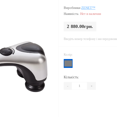
Виробники
ZENET™
Наявність:
Нет в наличии
2 880.00грн.
Введіть номер телефону і ми передзвон
Колір:
Кількість:
-
+