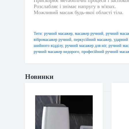
Прискорює метаболічні процеси і заспоко
Розслабляє і знімає напругу в м'язах.
Можливий масаж будь-якої області тіла.
Теги:
ручний масажер
,
масажер ручний
,
ручний маса
вібромасажер ручний
,
перкусійний масажер
,
ударний
шийного відділу
,
ручний масажер для ніг
,
ручний мас
ручний масажер недорого
,
професійний ручний маса
Новинки