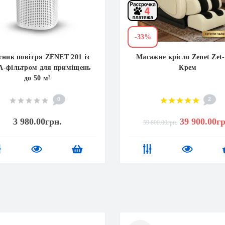
-33%
ник повітря ZENET 201 із
Масажне крісло Zenet Zet
-фільтром для приміщень
Крем
до 50 м²
0
2
3 980.00грн.
39 900.00гр
59 800.00грн.