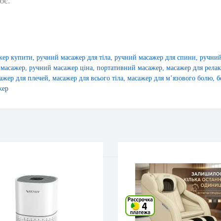
ює.
жер купити
,
ручний масажер для тіла
,
ручний масажер для спини
,
ручний
 масажер
,
ручний масажер ціна
,
портативний масажер
,
масажер для релак
ажер для плечей
,
масажер для всього тіла
,
масажер для м’язового болю
,
б
жер