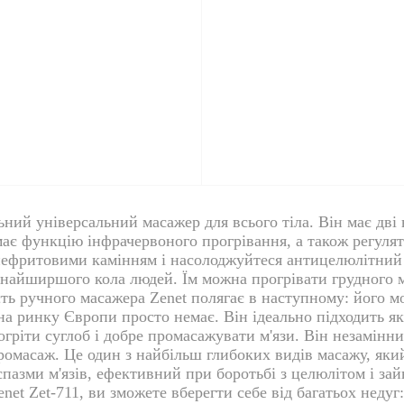
ьний універсальний масажер для всього тіла. Він має дві
ає функцію інфрачервоного прогрівання, а також регуля
нефритовими камінням і насолоджуйтеся антицелюлітний
 найширшого кола людей. Їм можна прогрівати грудного ма
ість ручного масажера Zenet полягає в наступному: його
на ринку Європи просто немає. Він ідеально підходить як д
іти суглоб і добре промасажувати м'язи. Він незамінни
омасаж. Це один з найбільш глибоких видів масажу, який с
пазми м'язів, ефективний при боротьбі з целюлітом і за
t Zet-711, ви зможете вберегти себе від багатьох недуг: