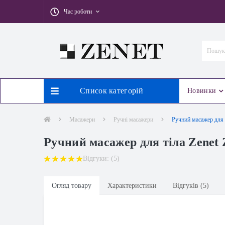
Час роботи
Список категорій
Новинки
Масажери
Ручні масажери
Ручний масажер для 
Ручний масажер для тіла Zenet
Відгуки: (5)
Огляд товару
Характеристики
Відгуків (5)