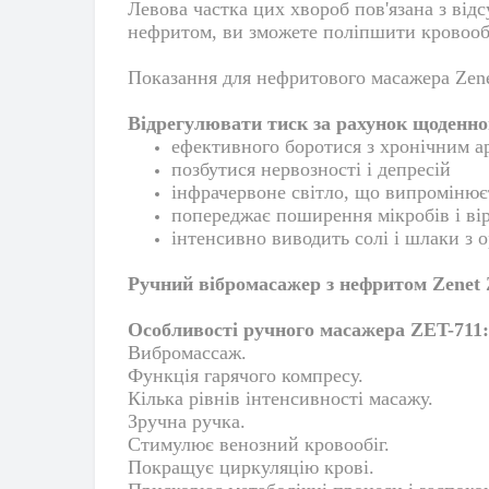
Левова частка цих хвороб пов'язана з від
нефритом, ви зможете поліпшити кровообіг
Показання для нефритового масажера Zene
Відрегулювати тиск за рахунок щоденн
ефективного боротися з хронічним а
позбутися нервозності і депресій
інфрачервоне світло, що випромінює
попереджає поширення мікробів і вір
інтенсивно виводить солі і шлаки з 
Ручний вібромасажер з нефритом Zenet 
Особливості ручного масажера ZET-711:
Вибромассаж.
Функція гарячого компресу.
Кілька рівнів інтенсивності масажу.
Зручна ручка.
Стимулює венозний кровообіг.
Покращує циркуляцію крові.