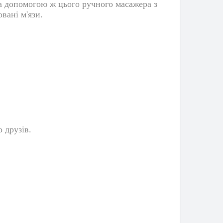
За допомогою ж цього ручного масажера з
вані м'язи.
 друзів.