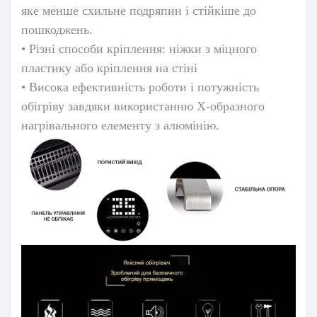
яке менше схильне подряпин і стійкіше до
пошкоджень.
• Різні способи кріплення: ніжки з міцного
пластику або кріплення на стіні
• Висока ефективність роботи і потужність
обігріву завдяки використанню X-образного
нагрівального елементу з алюмінію.