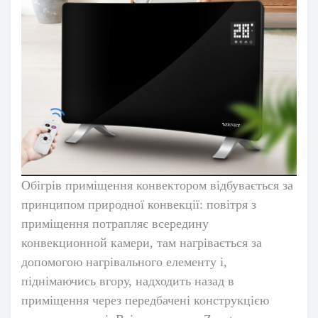
Обігрів приміщення конвектором відбувається за
принципом природної конвекції: повітря з
приміщення потрапляє всередину
конвекционной камери, там нагрівається за
допомогою нагрівального елементу і,
піднімаючись вгору, надходить назад в
приміщення через передбачені конструкцією