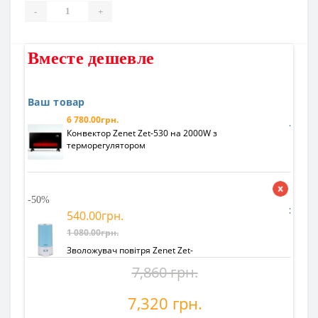
-
+
Вместе дешевле
Вм
Ваш товар
Ваш
6 780.00грн.
Конвектор Zenet Zet-530 на 2000W з
терморегулятором
-50%
-50%
540.00грн.
1 080.00грн.
Зволожувач повітря Zenet Zet-
406 на 3 л
7,860 грн.
7,320 грн.