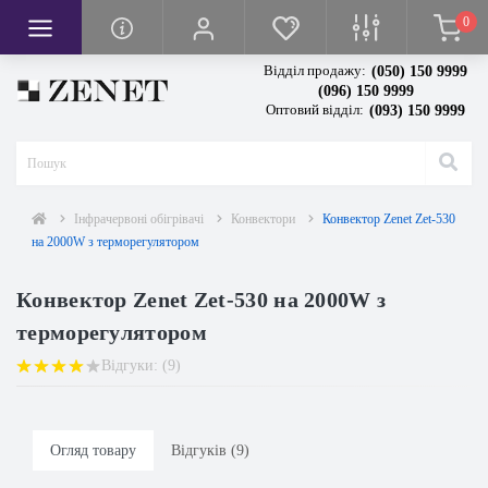
0
кси
вачі
я
Відділ продажу:
(050) 150 9999
тря
сла
ванням висоти
(096) 150 9999
Оптовий відділ:
(093) 150 9999
повітря
тря
івом
грівом
и
олодильної камери
чі повітря
Інфрачервоні обігрівачі
Конвектори
Конвектор Zenet Zet-530
на 2000W з терморегулятором
Конвектор Zenet Zet-530 на 2000W з
терморегулятором
Відгуки: (9)
Огляд товару
Відгуків (9)