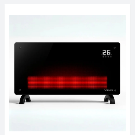
асажні пістолети)