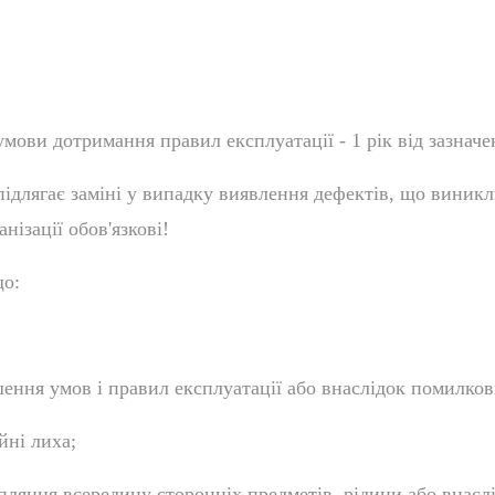
мови дотримання правил експлуатації - 1 рік від зазначе
підлягає заміні у випадку виявлення дефектів, що виник
нізації обов'язкові!
що:
ення умов і правил експлуатації або внаслідок помилков
йні лиха;
пляння всередину сторонніх предметів, рідини або внасл