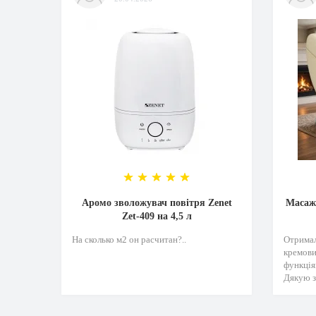
Аромо зволожувач повітря Zenet
Масажн
Zet-409 на 4,5 л
На сколько м2 он расчитан?..
Отримал
кремови
функція
Дякую з