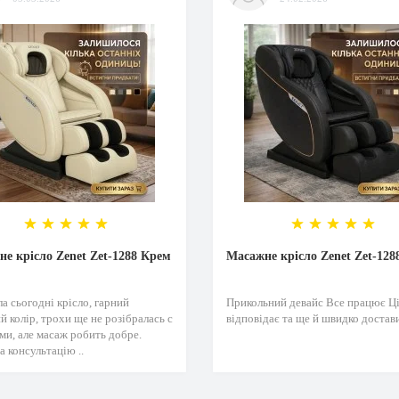
е крісло Zenet Zet-1288 Крем
Масажне крісло Zenet Zet-128
а сьогодні крісло, гарний
Прикольний девайс Все працює Ц
й колір, трохи ще не розібралась с
відповідає та ще й швидко достави
ми, але масаж робить добре.
а консультацію ..