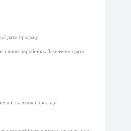
ної дати продажу.
ли з вини виробника. Зазначення дати
их дій власника приладу;
ідок самостійного ремонту чи внесення