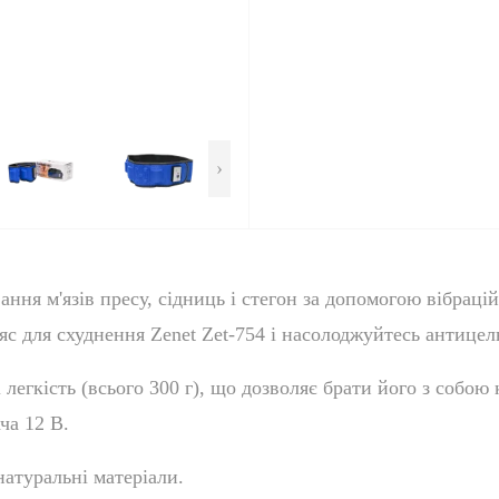
›
ння м'язів пресу, сідниць і стегон за допомогою вібраці
яс для схуднення Zenet Zet-754 і насолоджуйтесь антице
легкість (всього 300 г), що дозволяє брати його з собою 
ча 12 В.
атуральні матеріали.