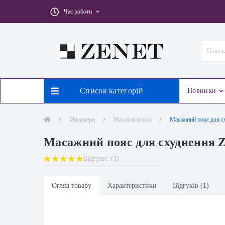
Час роботи
Список категорій
Новинки
Масажери
Масажні пояси
Масажний пояс для сх
Масажний пояс для схуднення Z
Відгуки: (1)
Огляд товару
Характеристики
Відгуків (1)