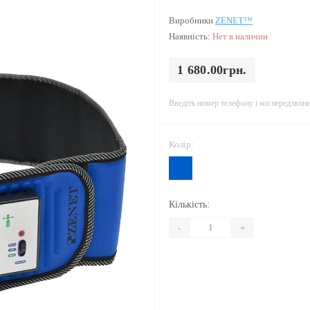
Виробники
ZENET™
Наявність:
Нет в наличии
1 680.00грн.
Введіть номер телефону і ми передзвон
Колір:
Кількість:
-
+