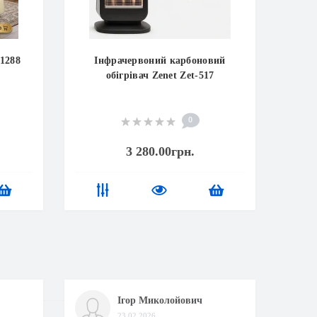
-1288
Інфрачервоний карбоновий
обігрівач Zenet Zet-517
0
3 280.00грн.
Ігор Миколойович
23.02.2026