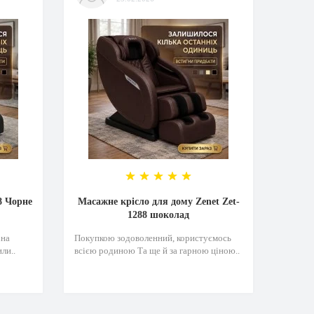
8 Чорне
Масажне крісло для дому Zenet Zet-
1288 шоколад
іна
Покупкою зодоволенний, користуємось
ли..
всією родиною Та ще й за гарною ціною..