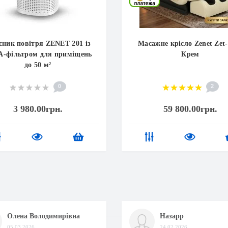
ник повітря ZENET 201 із
Масажне крісло Zenet Zet
-фільтром для приміщень
Крем
до 50 м²
0
2
3 980.00грн.
59 800.00грн.
Олена Володимирівна
Назарр
05.03.2026
24.02.2026