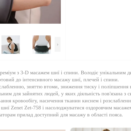
›
реміум з 3-D масажем шиї і спини. Володіє унікальним д
отовий до інтенсивного масажу шиї, плечей і спини.
лабленню, зняттю втоми, зниження тиску і поліпшення ци
ьним для зайнятих людей, у яких діяльність пов'язана з 
ня кровообігу, насичення тканин киснем і розслаблення 
шиї Zenet Zet-758
і насолоджуватися оздоровчим масаже
аторам прилад доступний для масажу в області пояса.