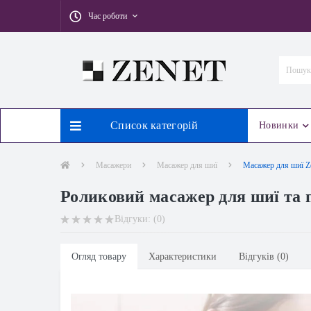
Час роботи
Список категорій
Новинки
Масажери
Масажер для шиї
Масажер для шиї Ze
Роликовий масажер для шиї та п
Відгуки: (0)
Огляд товару
Характеристики
Відгуків (0)