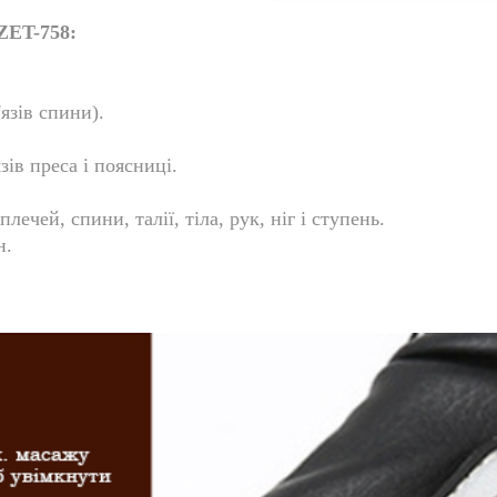
ZET-758:
язів спини).
зів преса і поясниці.
ечей, спини, талії, тіла, рук, ніг і ступень.
н.