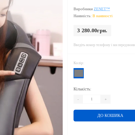
Виробники
ZENET™
Наявність:
В наявності
3 280.00грн.
Введіть номер телефону і ми передзвон
Колір:
Кількість:
-
+
ДО КОШИКА