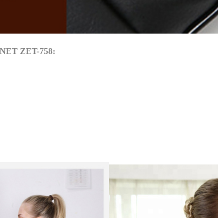
ENET ZET-758:
.