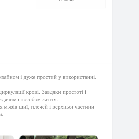
изайном і дуже простий у використанні.
ркуляції крові. Завдяки простоті і
сидячим способом життя.
м'язів шиї, плечей і верхньої частини
м.