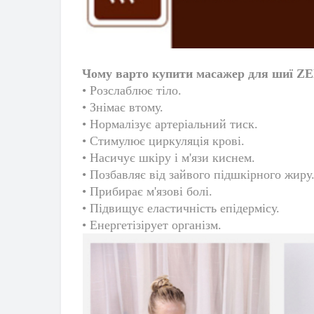
Чому варто купити масажер для шиї Z
• Розслаблює тіло.
• Знімає втому.
• Нормалізує артеріальний тиск.
• Стимулює циркуляція крові.
• Насичує шкіру і м'язи киснем.
• Позбавляє від зайвого підшкірного жиру
• Прибирає м'язові болі.
• Підвищує еластичність епідермісу.
• Енергетізірует організм.