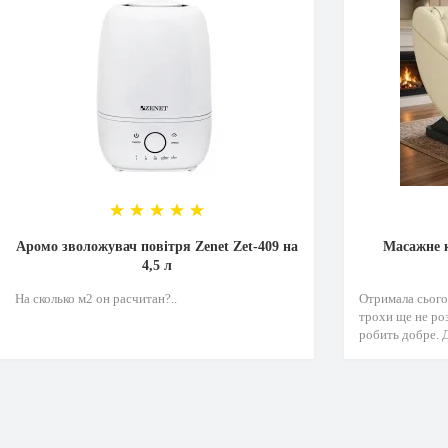
Аромо зволожувач повітря Zenet Zet-409 на
Масажне к
4,5 л
На сколько м2 он расчитан?..
Отримала сьогод
трохи ще не роз
робить добре. Д