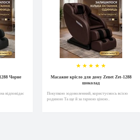
1288 Чорне
Масажне крісло для дому Zenet Zet-1288
шоколад
на відповідає
Покупкою зодоволенний, користуємось всією
родиною Та ще й за гарною ціною..