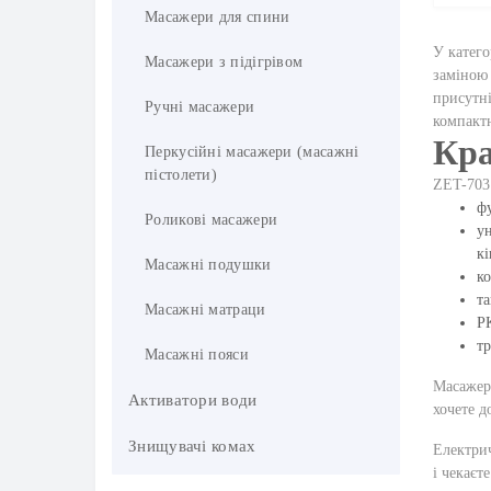
Масажери для спини
У катего
Масажери з підігрівом
заміною 
присутні
Ручні масажери
компактн
Кра
Перкусійні масажери (масажні
пістолети)
ZET-703 
фу
Роликові масажери
ун
кі
Масажні подушки
ко
та
Масажні матраци
РК
тр
Масажні пояси
Масажер 
Активатори води
хочете д
Знищувачi комах
Електри
і чекаєт