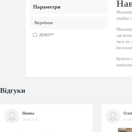
Нав
Параметри
Масажер 
лінійці 
Виробник
Масажер 
ZENET™
зап'ястн
тиск на 
безсоння
Купити м
еквівале
Відгуки
Янина
Оле
20.04.2026
05.03