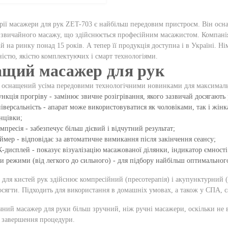
рії масажери для рук ZET-703 є найбільш передовим пристроєм. Він осн
звичайного масажу, що здійснюється професійним масажистом. Компанія 
й на ринку понад 15 років. А тепер її продукція доступна і в Україні. Н
істю, якістю комплектуючих і смарт технологіями.
щий масажер для рук
оснащений усіма передовими технологічними новинками для максимально
нкція прогріву - замінює звичне розігрівання, якого зазвичай досягають
іверсальність - апарат може використовуватися як чоловіками, так і жінк
нцівки;
мпресія - забезпечує більш дієвий і відчутний результат;
ймер - відповідає за автоматичне вимикання після закінчення сеансу;
-дисплей - показує візуалізацію масажованої ділянки, індикатор ємност
и режими (від легкого до сильного) - для підбору найбільш оптимальног
для кистей рук здійснює компресійний (пресотерапія) і акупунктурний (
осягти. Підходить для використання в домашніх умовах, а також у СПА, 
чний масажер для руки більш зручний, ніж
ручні масажери
, оскільки не
е завершення процедури.