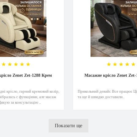
рісло Zenet Zet-1288 Крем
Масажне крісло Zenet Zet-
ні крісло, гарний кремовий колір,
Прикольний девайс Все працює Ці
ібралась с функціями, але масаж
та ще й швидко доставили..
якую за консультацію ..
Показати ще