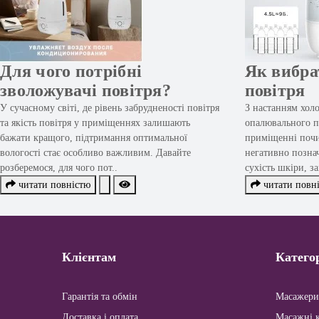
Для чого потрібні
Як вибра
зволожувачі повітря?
повітря
У сучасному світі, де рівень забрудненості повітря
З настанням холо
та якість повітря у приміщеннях залишають
опалювального пе
бажати кращого, підтримання оптимальної
приміщенні почи
вологості стає особливо важливим. Давайте
негативно познач
розберемося, для чого пот..
сухість шкіри, за
читати повністю
читати повн
Клієнтам
Категор
Гарантія та обмін
Масажери
Доставка і оплата
Масажні к