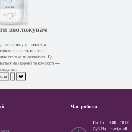
ти зволожувач
дного сезону та початком
ріоду вологість повітря в
нає стрімко знижуватися. Це
ається на здоров'ї та комфорті —
кладеніс..
істю
ії
Час роботи
Пн-Пт – 9:00 - 18:00
Суб-Нд – вихiдний
рісла