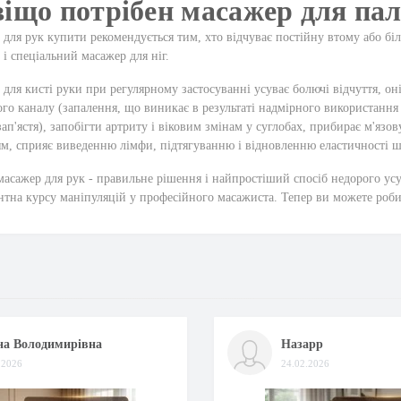
іщо потрібен масажер для пал
для рук купити рекомендується тим, хто відчуває постійну втому або біль
є і спеціальний
масажер для ніг
.
для кисті руки при регулярному застосуванні усуває болючі відчуття, он
ого каналу (запалення, що виникає в результаті надмірного використання
зап'ястя), запобігти артриту і віковим змінам у суглобах, прибирає м'яз
м, сприяє виведенню лімфи, підтягуванню і відновленню еластичності 
асажер для рук - правильне рішення і найпростіший спосіб недорого усу
нтна курсу маніпуляцій у професійного масажиста. Тепер ви можете робит
на Володимирівна
Назарр
.2026
24.02.2026