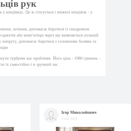
ьців рук
 у кінцівках. Це ж стосується і нижніх кінцівок - у
іміння, печіння, допомагає боротися із синдромом
 гаджетів або комп'ютера через що виявляється сильний
ову напругу, допомагає боротися з головними болями та
шкіри.
нути турбуючі вас проблеми. Його ціна - 1980 гривень -
и їх самостійно і в зручний час.
Ігор Миколойович
23.02.2026