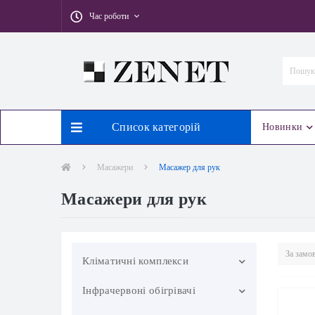
Час роботи
Список категорій
Новинки
Масажери
Масажер для рук
Масажери для рук
Кліматичні комплекси
Інфрачервоні обігрівачі
Міні-кондиціонери