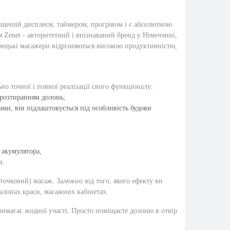
ащений дисплеєм, таймером, прогрівом і є абсолютною
Zenet - авторитетний і впізнаваний бренд у Німеччині,
імецькі
масажери
відрізняються високою продуктивністю,
 точної і повної реалізації свого функціоналу:
 розтиранням долонь;
ами, він підлаштовується під особливість будови
і акумулятора,
о.
точковий) масаж. Залежно від того, якого ефекту ви
салонах краси, масажних кабінетах.
 вимагає жодної участі. Просто поміщаєте долоню в отвір